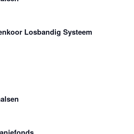
penkoor Losbandig Systeem
alsen
anjefonds