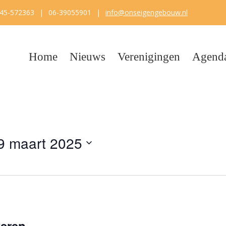
45-572363
|
06-39055901
|
info@onseigengebouw.nl
Home
Nieuws
Verenigingen
Agend
9 maart 2025
keren