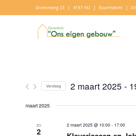
Groeneweg 23
|
4197 HD
|
Buurmalsen
|
03
2 maart 2025
 - 
1
Vandaag
Selecteer
een
maart 2025
datum.
2 maart 2025 @ 10:00
-
17:00
ZO
2
Klaverjassen en Jo