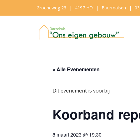
Groeneweg 23
|
4197 HD
|
Buurmalsen
|
03
« Alle Evenementen
Dit evenement is voorbij.
Koorband repe
8 maart 2023 @ 19:30