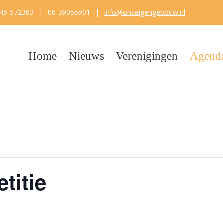
45-572363
|
06-39055901
|
info@onseigengebouw.nl
Home
Nieuws
Verenigingen
Agend
titie