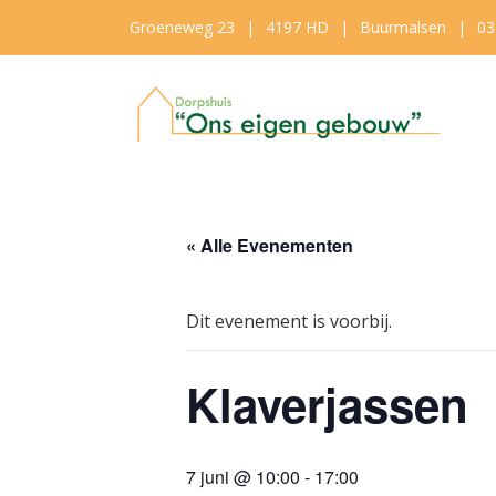
Groeneweg 23
|
4197 HD
|
Buurmalsen
|
03
« Alle Evenementen
Dit evenement is voorbij.
Klaverjassen
7 juni @ 10:00
-
17:00