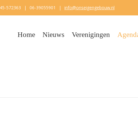
45-572363
|
06-39055901
|
info@onseigengebouw.nl
Home
Nieuws
Verenigingen
Agend