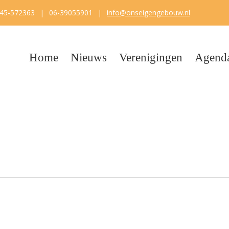
45-572363
|
06-39055901
|
info@onseigengebouw.nl
Home
Nieuws
Verenigingen
Agend