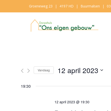
Groeneweg 23
|
4197 HD
|
Buurmalsen
|
03
12 april 2023
Vandaag
Selecteer
een
19:30
datum.
12 april 2023 @ 19:30